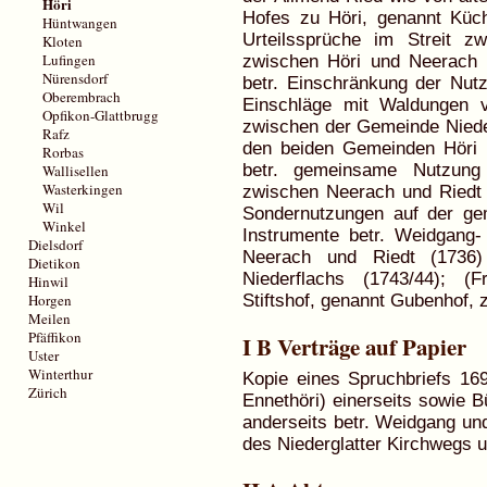
Höri
Hofes zu Höri, genannt Küch
Hüntwangen
Urteilssprüche im Streit 
Kloten
Lufingen
zwischen Höri und Neerach e
Nürensdorf
betr. Einschränkung der Nu
Oberembrach
Einschläge mit Waldungen v
Opfikon-Glattbrugg
zwischen der Gemeinde Nieder
Rafz
den beiden Gemeinden Höri 
Rorbas
betr. gemeinsame Nutzung 
Wallisellen
Wasterkingen
zwischen Neerach und Riedt e
Wil
Sondernutzungen auf der ge
Winkel
Instrumente betr. Weidgang-
Dielsdorf
Neerach und Riedt (1736)
Dietikon
Niederflachs (1743/44); (
Hinwil
Horgen
Stiftshof, genannt Gubenhof,
Meilen
Pfäffikon
I B Verträge auf Papier
Uster
Winterthur
Kopie eines Spruchbriefs 16
Zürich
Ennethöri) einerseits sowie 
anderseits betr. Weidgang un
des Niederglatter Kirchwegs 