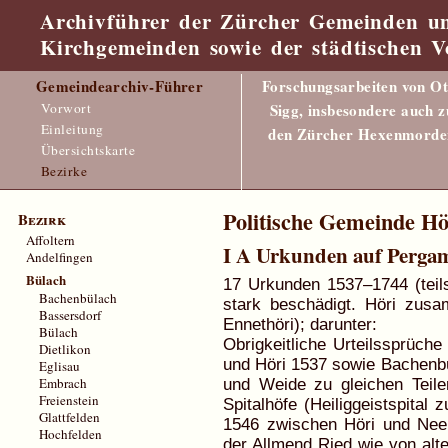
Archivführer der Zürcher Gemeinden u
Kirchgemeinden sowie der städtischen V
Gemeindearchiv-Führer
Forschungsarbeiten von Ot
Vorwort
Sigg, insbesondere auch z
Einleitung
den Zürcher Hexenmorde
Übersichtskarte
Bezirke
Politische Gemeinde Hö
Bezirk
Affoltern
I A Urkunden auf Perga
Andelfingen
Bülach
17 Urkunden 1537–1744 (teils
Bachenbülach
stark beschädigt. Höri zus
Bassersdorf
Ennethöri); darunter:
Bülach
Obrigkeitliche Urteilssprüch
Dietlikon
und Höri 1537 sowie Bachenbül
Eglisau
Embrach
und Weide zu gleichen Teilen
Freienstein
Spitalhöfe (Heiliggeistspital
Glattfelden
1546 zwischen Höri und Nee
Hochfelden
der Allmend Ried wie von alte