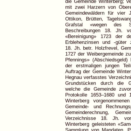
die Gemeinde Winterberg; V
mit zwei Harzern von Ober
Gemeindewäldern für vier 
Ottikon, Brütten, Tagelswa
Grafstal «wegen des S
Beschreibungen 18. Jh. v
«Bereinigung» 1723 der de
Erblehenzinsen und -güter
18. Jh. betr. Holzfrevel, Ge
1727 der Weibergemeinde zu 
Pfennings» (Abschiedsgeld) 
der erstmaligen jungen Te
Auftrag der Gemeinde Winter
Hegnau verfasstes Verzeichni
Grundstücken durch die G
welche die Gemeinde zuvor 
Protokolle 1653–1680 und 
Winterberg vorgenommenen
Gemeinde- und Rechnungsp
Gemeinderechnung, Gemeind
Verzeichnisse 18. Jh. v
Winterberg geleisteten «Sam
Sammlung von Mandaten, Publ