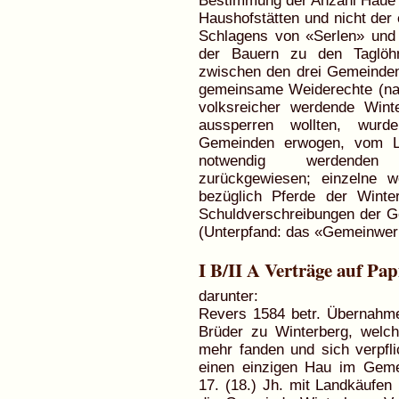
Bestimmung der Anzahl Haue
Haushofstätten und nicht der
Schlagens von «Serlen» und 
der Bauern zu den Taglöhn
zwischen den drei Gemeinden 
gemeinsame Weiderechte (na
volksreicher werdende Win
aussperren wollten, wurde
Gemeinden erwogen, vom L
notwendig werdenden 
zurückgewiesen; einzelne we
bezüglich Pferde der Winte
Schuldverschreibungen der G
(Unterpfand: das «Gemeinwerk
I B/II A Verträge auf Pap
darunter:
Revers 1584 betr. Übernahme
Brüder zu Winterberg, wel
mehr fanden und sich verpfli
einen einzigen Hau im Geme
17. (18.) Jh. mit Landkäufen