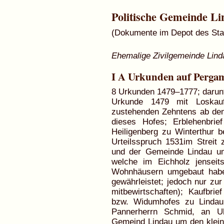
Politische Gemeinde L
(Dokumente im Depot des Staa
Ehemalige Zivilgemeinde Lind
I A Urkunden auf Perga
8 Urkunden 1479–1777; darunt
Urkunde 1479 mit Loska
zustehenden Zehntens ab dem
dieses Hofes; Erblehenbri
Heiligenberg zu Winterthur be
Urteilsspruch 1531im Strei
und der Gemeinde Lindau u
welche im Eichholz jensei
Wohnhäusern umgebaut habe
gewährleistet; jedoch nur zur
mitbewirtschaften); Kaufbri
bzw. Widumhofes zu Lindau
Pannerherrn Schmid, an Ul
Gemeind Lindau um den kleine