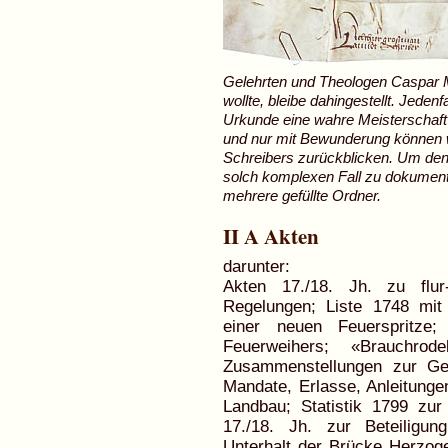
Gelehrten und Theologen Caspar 
wollte, bleibe dahingestellt. Jeden
Urkunde eine wahre Meisterschaft
und nur mit Bewunderung können w
Schreibers zurückblicken. Um den
solch komplexen Fall zu dokument
mehrere gefüllte Ordner.
II A Akten
darunter:
Akten 17./18. Jh. zu flur
Regelungen; Liste 1748 mit 
einer neuen Feuerspritze
Feuerweihers; «Brauchro
Zusammenstellungen zur Ge
Mandate, Erlasse, Anleitungen
Landbau; Statistik 1799 zu
17./18. Jh. zur Beteilig
Unterhalt der Brücke Herzog