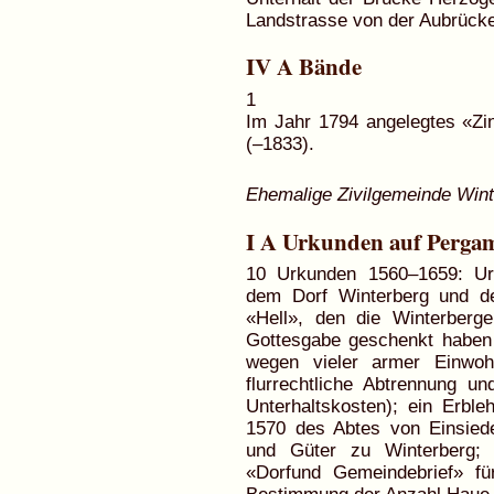
Landstrasse von der Aubrücke
IV A Bände
1
Im Jahr 1794 angelegtes «Zi
(–1833).
Ehemalige Zivilgemeinde Wint
I A Urkunden auf Perga
10 Urkunden 1560–1659: Urt
dem Dorf Winterberg und de
«Hell», den die Winterberge
Gottesgabe geschenkt haben 
wegen vieler armer Einwohn
flurrechtliche Abtrennung un
Unterhaltskosten); ein Erble
1570 des Abtes von Einsied
und Güter zu Winterberg; i
«Dorfund Gemeindebrief» fü