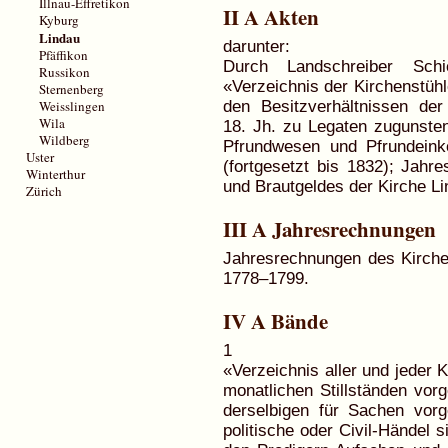
Illnau-Effretikon
II A Akten
Kyburg
Lindau
darunter:
Pfäffikon
Durch Landschreiber Sch
Russikon
«Verzeichnis der Kirchenstühl
Sternenberg
Weisslingen
den Besitzverhältnissen der
Wila
18. Jh. zu Legaten zugunsten
Wildberg
Pfrundwesen und Pfrundein
Uster
(fortgesetzt bis 1832); Jah
Winterthur
und Brautgeldes der Kirche Li
Zürich
III A Jahresrechnungen
Jahresrechnungen des Kirche
1778–1799.
IV A Bände
1
«Verzeichnis aller und jeder 
monatlichen Stillständen vor
derselbigen für Sachen vorge
politische oder Civil-Händel 