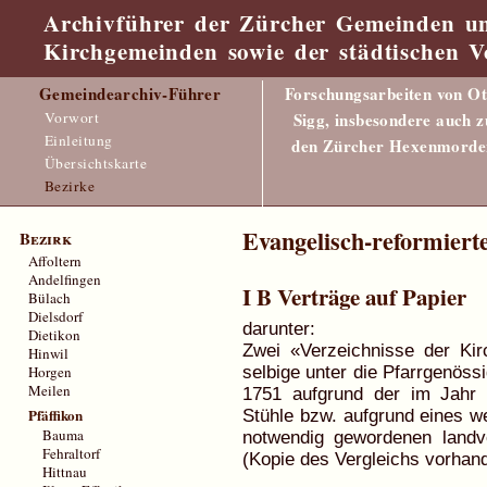
Archivführer der Zürcher Gemeinden u
Kirchgemeinden sowie der städtischen V
Gemeindearchiv-Führer
Forschungsarbeiten von Ot
Vorwort
Sigg, insbesondere auch z
Einleitung
den Zürcher Hexenmorde
Übersichtskarte
Bezirke
Evangelisch-reformier
Bezirk
Affoltern
Andelfingen
I B Verträge auf Papier
Bülach
Dielsdorf
darunter:
Dietikon
Zwei «Verzeichnisse der Kir
Hinwil
Horgen
selbige unter die Pfarrgenössi
Meilen
1751 aufgrund der im Jahr
Pfäffikon
Stühle bzw. aufgrund eines we
Bauma
notwendig gewordenen landvö
Fehraltorf
(Kopie des Vergleichs vorhan
Hittnau