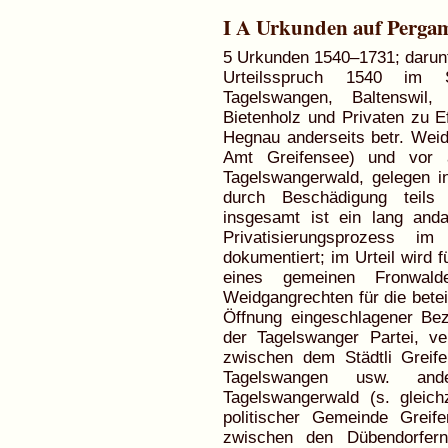
I A Urkunden auf Perga
5 Urkunden 1540–1731; darunt
Urteilsspruch 1540 im 
Tagelswangen, Baltenswil,
Bietenholz und Privaten zu E
Hegnau anderseits betr. Wei
Amt Greifensee) und vor 
Tagelswangerwald, gelegen i
durch Beschädigung teils 
insgesamt ist ein lang and
Privatisierungsprozess i
dokumentiert; im Urteil wird 
eines gemeinen Fronwald
Weidgangrechten für die betei
Öffnung eingeschlagener Bez
der Tagelswanger Partei, ver
zwischen dem Städtli Greif
Tagelswangen usw. and
Tagelswangerwald (s. gleichz
politischer Gemeinde Greife
zwischen den Dübendorfer