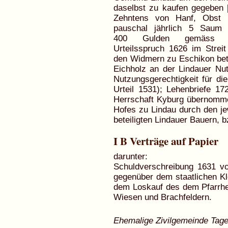
daselbst zu kaufen gegeben 
Zehntens von Hanf, Obst u
pauschal jährlich 5 Sau
400 Gulden gemäss bes
Urteilsspruch 1626 im Stre
den Widmern zu Eschikon betr.
Eichholz an der Lindauer Nu
Nutzungsgerechtigkeit für die
Urteil 1531); Lehenbriefe 1
Herrschaft Kyburg übernomm
Hofes zu Lindau durch den je
beteiligten Lindauer Bauern, b
I B Verträge auf Papier
darunter:
Schuldverschreibung 1631 vo
gegenüber dem staatlichen 
dem Loskauf des dem Pfarrhe
Wiesen und Brachfeldern.
Ehemalige Zivilgemeinde Tag