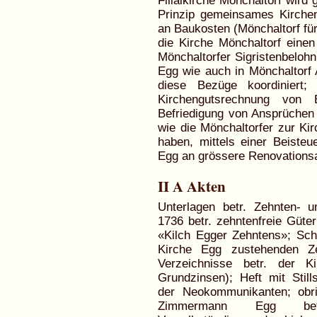
Filialkirche Mönchaltorf wird 
Prinzip gemeinsames Kircheng
an Baukosten (Mönchaltorf für
die Kirche Mönchaltorf einen
Mönchaltorfer Sigristenbelohn
Egg wie auch in Mönchaltorf
diese Bezüge koordiniert;
Kirchengutsrechnung von E
Befriedigung von Ansprüchen
wie die Mönchaltorfer zur Ki
haben, mittels einer Beiste
Egg an grössere Renovationsa
II A Akten
Unterlagen betr. Zehnten- u
1736 betr. zehntenfreie Güt
«Kilch Egger Zehntens»; Sc
Kirche Egg zustehenden Ze
Verzeichnisse betr. der 
Grundzinsen); Heft mit Still
der Neokommunikanten; obrig
Zimmermann Egg betr.