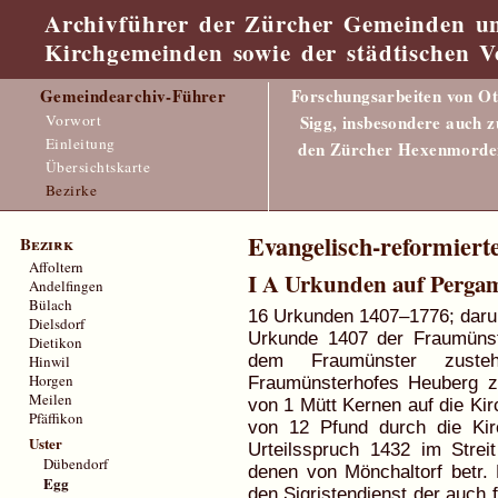
Archivführer der Zürcher Gemeinden u
Kirchgemeinden sowie der städtischen V
Gemeindearchiv-Führer
Forschungsarbeiten von Ot
Vorwort
Sigg, insbesondere auch z
Einleitung
den Zürcher Hexenmorde
Übersichtskarte
Bezirke
Evangelisch-reformier
Bezirk
Affoltern
I A Urkunden auf Perga
Andelfingen
Bülach
16 Urkunden 1407–1776; daru
Dielsdorf
Urkunde 1407 der Fraumünste
Dietikon
dem Fraumünster zuste
Hinwil
Horgen
Fraumünsterhofes Heuberg z
Meilen
von 1 Mütt Kernen auf die Kir
Pfäffikon
von 12 Pfund durch die Kirc
Uster
Urteilsspruch 1432 im Stre
Dübendorf
denen von Mönchaltorf betr. 
Egg
den Sigristendienst der auch 