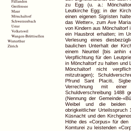
Fällanden
zu Egg (u. a.: Mönchaltor
Greifensee
Leutkirche Egg; in der Kir
Maur
Mönchaltorf
einen eigenen Sigristen halt
Schwerzenbach
das Wetter», zum Ave Maria 
Uster
von Kindern aus Mönchaltorf i
Volketswil
ein Hausbrot erhalten; im Ur
Wangen-Brüttisellen
Verlesung eines diesbezüg
Winterthur
baulichen Unterhalt der Kir
Zürich
einem Neuntel [bis anhin 
Verpflichtung für den Leutpr
in Mönchaltorf zu halten und 
Mönchaltorf nicht verpfli
mitzutragen); Schuldversc
Pfrund Sant Placiti, Sigbe
Verrechnung mit einer
Schuldverschreibung 1488 
(Nennung der Gemeinde-«B
Weibel und die beiden D
obrigkeitlicher Urteilsspruch
Küsnacht und den Kirchgenos
Höhe des «Corpus» für den L
Komturei zu leistenden «Cor