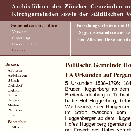
Archivführer der Zürcher Gemeinden u
Kirchgemeinden sowie der städtischen V
Gemeindearchiv-Führer
Forschungsarbeiten von Ot
Vorwort
Sigg, insbesondere auch z
Einleitung
den Zürcher Hexenmorde
Übersichtskarte
Bezirke
Politische Gemeinde Ho
Bezirk
Affoltern
I A Urkunden auf Perga
Andelfingen
Bülach
5 Urkunden 1538–1796: 1840
Dielsdorf
Brüder Huggenberg ab dem
Dietikon
Breitenlandenberg zu Turbenth
Hinwil
Horgen
halbe Hof Huggenberg, bela
Meilen
Wachszins); «der Huggenberg
Pfäffikon
im Streit zwischen dem 
Uster
Huggenberger ab dem Huggenbe
Winterthur
Hofes Huggenberg (gemäss de
Altikon
mit Erwerb des Hofes von d