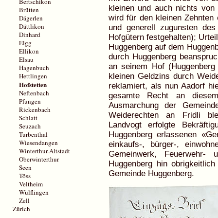
Bertschikon
kleinen und auch nichts von
Brütten
wird für den kleinen Zehnten 
Dägerlen
Dättlikon
und generell zugunsten des 
Dinhard
Hofgütern festgehalten); Urtei
Elgg
Huggenberg auf dem Huggenbe
Ellikon
durch Huggenberg beanspruc
Elsau
an seinem Hof (Huggenberg 
Hagenbuch
Hettlingen
kleinen Geldzins durch Weid
Hofstetten
reklamiert, als nun Aadorf h
Neftenbach
gesamte Recht an diesem
Pfungen
Ausmarchung der Gemeinde
Rickenbach
Weiderechten an Fridli bl
Schlatt
Landvogt erfolgte Bekräft
Seuzach
Turbenthal
Huggenberg erlassenen «Gem
Wiesendangen
einkaufs-, bürger-, einwohn
Winterthur-Altstadt
Gemeinwerk, Feuerwehr- u
Oberwinterthur
Huggenberg hin obrigkeitlich
Seen
Gemeinde Huggenberg.
Töss
Veltheim
Wülflingen
Zell
Zürich