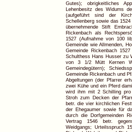
Gutes); obrigkeitliches Appe
Lehenbesitz des Widums de
(aufgeführt sind der Kir
Schellenberg sowie das 1524 d
übernehmende Stift Embrac
Rickenbach als Rechtspersön
1527 (Aufnahme von 100 lib
Gemeinde wie Allmenden, Hol
Gemeinde Rickenbach 1527 
Schulthess Hans Husser zu Wi
von 3 1/2 Mütt Kernen Wi
Gemeindegütern); Schiedss
Gemeinde Rickenbach und Pfar
Abgeltungen (der Pfarrer er
zwei Kühe und ein Pferd dami
wird ihm mit 2 Schilling pr
Stroh zum Decken der Pfarr
betr. die vier kirchlichen Fe
der Ehegaumer sowie für da
durch die Dorfgemeinden R
Vertrag 1546 betr. gegen
Weidgangs; Urteilsspruch 1