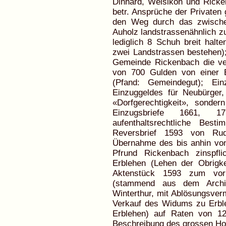
Dinhard,
Welsikon und Rick
betr. Ansprüche der Private
den Weg durch das zwische
Auholz landstrassenähnlich 
lediglich 8 Schuh breit halt
zwei Landstrassen bestehen);
Gemeinde Rickenbach die v
von 700 Gulden von einer 
(Pfand: Gemeindegut); Ei
Einzuggeldes für Neubürger, 
«Dorfgerechtigkeit», sonder
Einzugsbriefe 1661, 1
aufenthaltsrechtliche Best
Reversbrief 1593 von Rud
Übernahme des bis anhin vo
Pfrund Rickenbach zinspfl
Erblehen (Lehen der Obrigke
Aktenstück 1593 zum vorh
(stammend aus dem Archiv 
Winterthur, mit Ablösungsver
Verkauf des Widums zu Erb
Erblehen) auf Raten von 12
Beschreibung des grossen Ho