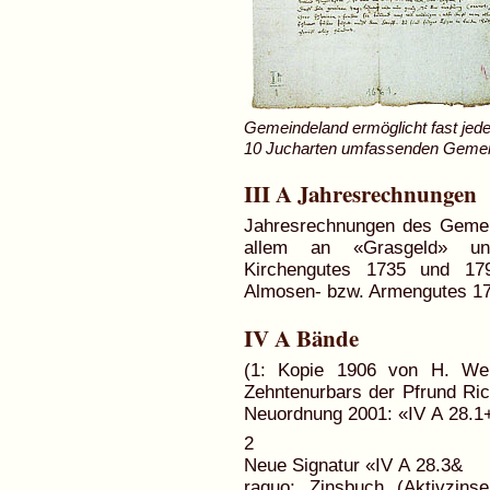
Gemeindeland ermöglicht fast jed
10 Jucharten umfassenden Gemein
III A Jahresrechnungen
Jahresrechnungen des Geme
allem an «Grasgeld» un
Kirchengutes 1735 und 179
Almosen- bzw. Armengutes 1
IV A Bände
(1: Kopie 1906 von H. Wep
Zehntenurbars der Pfrund Ri
Neuordnung 2001: «IV A 28.1
2
Neue Signatur «IV A 28.3&
raquo; Zinsbuch (Aktivzins