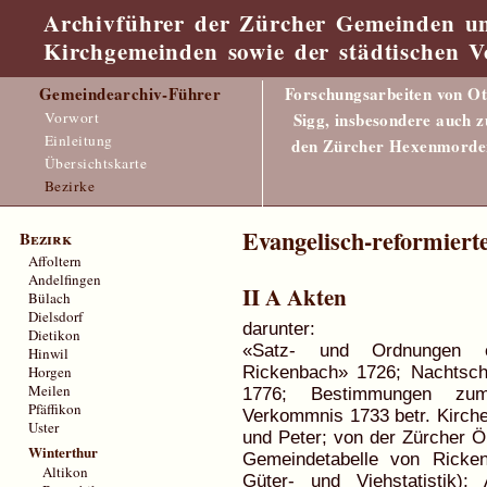
Archivführer der Zürcher Gemeinden u
Kirchgemeinden sowie der städtischen V
Gemeindearchiv-Führer
Forschungsarbeiten von Ot
Vorwort
Sigg, insbesondere auch z
Einleitung
den Zürcher Hexenmorde
Übersichtskarte
Bezirke
Evangelisch-reformier
Bezirk
Affoltern
Andelfingen
II A Akten
Bülach
Dielsdorf
darunter:
Dietikon
«Satz- und Ordnungen ein
Hinwil
Horgen
Rickenbach» 1726; Nachtsc
Meilen
1776; Bestimmungen zum
Pfäffikon
Verkommnis 1733 betr. Kirche
Uster
und Peter; von der Zürcher Ö
Winterthur
Gemeindetabelle von Ricken
Altikon
Güter- und Viehstatistik);