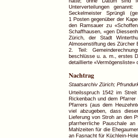
hatte; ohne Datum sind fo
Unterverteilungen genannt
Seckelmeister Sprüngli (g
1 Posten gegenüber der Kapell
den Ramsauer zu «Schoffen
Schaffhausen, «gen Diessenho
Zürich, der Stadt Winterth
Almosenstiftung des Zürcher B
2. Teil: Gemeinderechnung
beschlüsse u. a. m., erstes Dr
detaillierte «Vermögensliste»
Nachtrag
Staatsarchiv Zürich; Pfrundur
Urteilsspruch 1542 im Stre
Rickenbach und dem Pfarrer 
Pfarrers (aus dem Heuzehnt
viel abzugeben, dass dies
Lieferung von Stroh an den P
pfarrherrliche Pauschale a
Mahlzeiten für die Ehegaumer
an Fasnacht für Küchlein-Hole