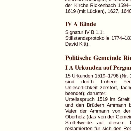
der Kirche Rickenbach 1594–
1619 (mit Lücken), 1627, 164
IV A Bände
Signatur IV B 1.1:
Stillstandsprotokolle 1774–18
David Kitt).
Politische Gemeinde R
I A Urkunden auf Perga
15 Urkunden 1519–1796 (Nr. 1
sind durch frühere Feuc
Unleserlichkeit zerstört, fa
beendet); darunter:
Urteilsspruch 1519 im Stre
und den Brüdern Ammann be
Vater der Ammann von der 
Oberholz (das von der Gemei
Stoffelweide auf diesem 
reklamierten für sich den Re