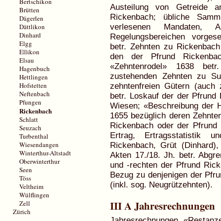
Bertschikon
Austeilung von Getreide a
Brütten
Rickenbach; übliche Sam
Dägerlen
Dättlikon
verlesenen Mandaten, A
Dinhard
Regelungsbereichen vorgese
Elgg
betr. Zehnten zu Rickenbach
Ellikon
den der Pfrund Rickenba
Elsau
«Zehntenrodel» 1638 bet
Hagenbuch
zustehenden Zehnten zu Sul
Hettlingen
Hofstetten
zehntenfreien Gütern (auch
Neftenbach
betr. Loskauf der der Pfrun
Pfungen
Wiesen; «Beschreibung der H
Rickenbach
1655 bezüglich deren Zehnten
Schlatt
Rickenbach oder der Pfrund D
Seuzach
Ertrag, Ertragsstatistik
Turbenthal
Wiesendangen
Rickenbach, Grüt (Dinhard), 
Winterthur-Altstadt
Akten 17./18. Jh. betr. Abg
Oberwinterthur
und -rechten der Pfrund Rick
Seen
Bezug zu denjenigen der Pfru
Töss
(inkl. sog. Neugrützehnten).
Veltheim
Wülflingen
III A Jahresrechnungen
Zell
Zürich
Jahresrechnungen, «Restanze