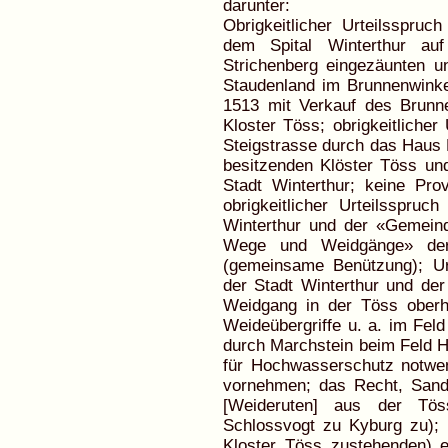
darunter:
Obrigkeitlicher Urteilsspruc
dem Spital Winterthur a
Strichenberg eingezäunten u
Staudenland im Brunnenwinkel
1513 mit Verkauf des Brunn
Kloster Töss; obrigkeitlicher
Steigstrasse durch das Haus K
besitzenden Klöster Töss und
Stadt Winterthur; keine Pr
obrigkeitlicher Urteilsspru
Winterthur und der «Gemeind
Wege und Weidgänge» de
(gemeinsame Benützung); Ur
der Stadt Winterthur und de
Weidgang in der Töss oberha
Weideübergriffe u. a. im Fel
durch Marchstein beim Feld H
für Hochwasserschutz notwe
vornehmen; das Recht, Sand
[Weideruten] aus der Tös
Schlossvogt zu Kyburg zu); 
Kloster Töss zustehenden) 