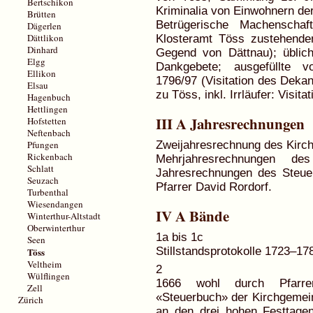
Bertschikon
Kriminalia von Einwohnern de
Brütten
Betrügerische Machenscha
Dägerlen
Dättlikon
Klosteramt Töss zustehende
Dinhard
Gegend von Dättnau); übli
Elgg
Dankgebete; ausgefüllte v
Ellikon
1796/97 (Visitation des Dekan
Elsau
zu Töss, inkl. Irrläufer: Visit
Hagenbuch
Hettlingen
III A Jahresrechnungen
Hofstetten
Neftenbach
Zweijahresrechnung des Kirch
Pfungen
Rickenbach
Mehrjahresrechnungen d
Schlatt
Jahresrechnungen des Steue
Seuzach
Pfarrer David Rordorf.
Turbenthal
Wiesendangen
IV A Bände
Winterthur-Altstadt
Oberwinterthur
1a bis 1c
Seen
Stillstandsprotokolle 1723–1
Töss
Veltheim
2
Wülflingen
1666 wohl durch Pfarre
Zell
«Steuerbuch» der Kirchgemein
Zürich
an den drei hohen Festtage