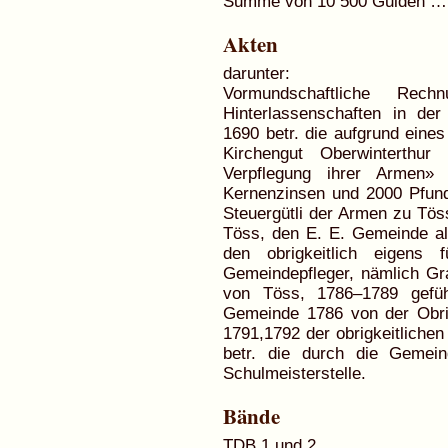
Summe von 10 500 Gulden … 
Akten
darunter:
Vormundschaftliche Rech
Hinterlassenschaften in d
1690 betr. die aufgrund eine
Kirchengut Oberwinterth
Verpflegung ihrer Armen» 
Kernenzinsen und 2000 Pfund 
Steuergütli der Armen zu Tös
Töss, den E. E. Gemeinde all
den obrigkeitlich eigens 
Gemeindepfleger, nämlich Gr
von Töss, 1786–1789 gefüh
Gemeinde 1786 von der Obrigk
1791,1792 der obrigkeitliche
betr. die durch die Gemein
Schulmeisterstelle.
Bände
TDB 1 und 2