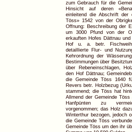
zum Gebrauch für die Gemein
Hinsicht auf deren «Bena
einleitend die Abschrift de
Töss» 1542 von der Obrigke
Offnung: Beschreibung der 
um 3000 Pfund von der Ob
erkauften Hofes Dättnau und 
Hof u. a. betr. Fischwei
detaillierte Flur- und Nutz
Kehrordnung der Wässerung;
Bestimmungen über Besitztu
über Rebeneinschlagen, Hol
den Hof Dättnau; Gemeindeb
die Gemeinde Töss 1640 für
Revers betr. Holzbezug (Urk
stammend; die Töss hat hin
Allmend der Gemeinde Töss 
Hanfpünten zu vermeid
vorgenommen; das Holz dazu
Winterthur bezogen, jedoch o
die Gemeinde Töss verbunden 
Gemeinde Töss um den ihr übe