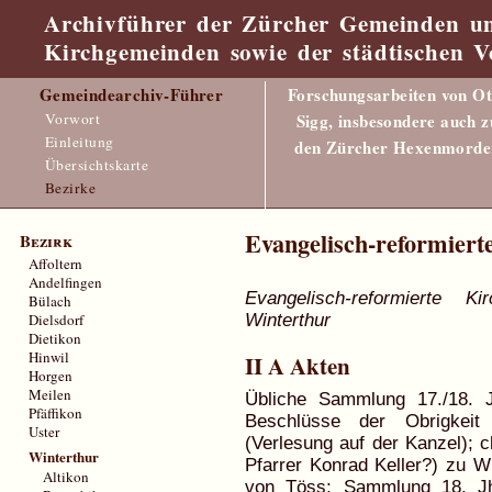
Archivführer der Zürcher Gemeinden u
Kirchgemeinden sowie der städtischen V
Gemeindearchiv-Führer
Forschungsarbeiten von Ot
Vorwort
Sigg, insbesondere auch z
Einleitung
den Zürcher Hexenmorde
Übersichtskarte
Bezirke
Evangelisch-reformiert
Bezirk
Affoltern
Andelfingen
Evangelisch-reformierte K
Bülach
Winterthur
Dielsdorf
Dietikon
Hinwil
II A Akten
Horgen
Meilen
Übliche Sammlung 17./18. 
Pfäffikon
Beschlüsse der Obrigkeit 
Uster
(Verlesung auf der Kanzel); 
Winterthur
Pfarrer Konrad Keller?) zu W
Altikon
von Töss; Sammlung 18. Jh