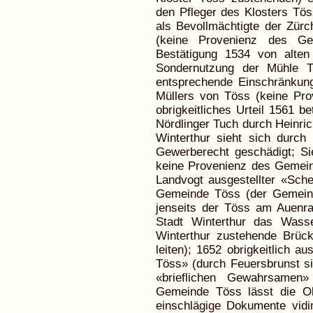
den Pfleger des Klosters Töss
als Bevollmächtigte der Zürch
(keine Provenienz des Gem
Bestätigung 1534 von alten
Sondernutzung der Mühle T
entsprechende Einschränkun
Müllers von Töss (keine Pr
obrigkeitliches Urteil 1561 b
Nördlinger Tuch durch Heinric
Winterthur sieht sich durch
Gewerberecht geschädigt; Si
keine Provenienz des Gemein
Landvogt ausgestellter «Sch
Gemeinde Töss (der Gemeind
jenseits der Töss am Auenra
Stadt Winterthur das Wass
Winterthur zustehende Brü
leiten); 1652 obrigkeitlich a
Töss» (durch Feuersbrunst si
«brieflichen Gewahrsamen»
Gemeinde Töss lässt die Obr
einschlägige Dokumente vidi